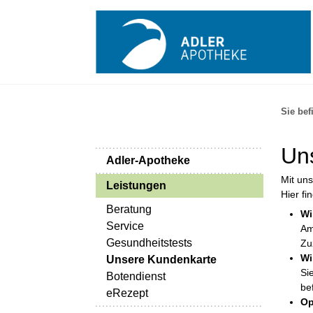
Sie bef
Un
Adler-Apotheke
Mit uns
Leistungen
Hier fi
Beratung
Wi
Service
Am
Gesundheitstests
Zu
Wi
Unsere Kundenkarte
Si
Botendienst
be
eRezept
Op