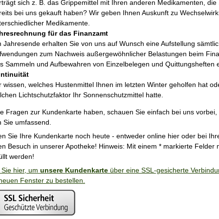
rträgt sich z. B. das Grippemittel mit Ihren anderen Medikamenten, die 
reits bei uns gekauft haben? Wir geben Ihnen Auskunft zu Wechselwir
terschiedlicher Medikamente.
hresrechnung für das Finanzamt
 Jahresende erhalten Sie von uns auf Wunsch eine Aufstellung sämtli
fwendungen zum Nachweis außergewöhnlicher Belastungen beim Fin
s Sammeln und Aufbewahren von Einzelbelegen und Quittungsheften en
ntinuität
r wissen, welches Hustenmittel Ihnen im letzten Winter geholfen hat od
lchen Lichtschutzfaktor Ihr Sonnenschutzmittel hatte.
ie Fragen zur Kundenkarte haben, schauen Sie einfach bei uns vorbei, 
n Sie umfassend.
en Sie Ihre Kundenkarte noch heute - entweder online hier oder bei Ih
en Besuch in unserer Apotheke! Hinweis: Mit einem * markierte Felder
llt werden!
 Sie hier, um
unsere Kundenkarte
über eine SSL-gesicherte Verbindu
neuen Fenster zu bestellen.