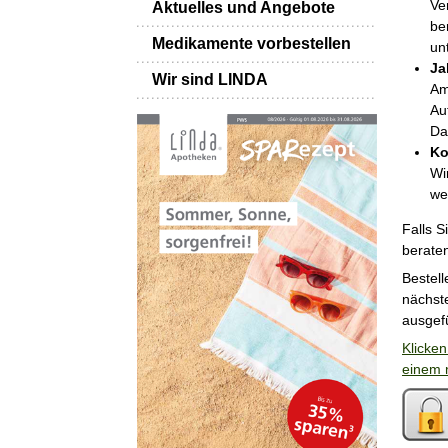
Ve
Aktuelles und Angebote
be
Medikamente vorbestellen
un
Ja
Wir sind LINDA
Am
Au
Da
Ko
Wi
we
Falls S
berate
Bestell
nächst
ausgefü
Klicken
einem 