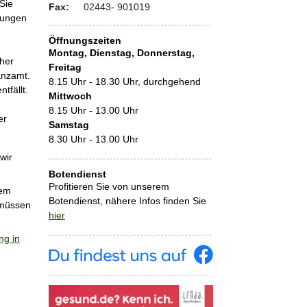
Sie
Fax:
02443- 901019
kungen
Öffnungszeiten
Montag, Dienstag, Donnerstag,
cher
Freitag
anzamt.
8.15 Uhr - 18.30 Uhr, durchgehend
tfällt.
Mittwoch
8.15 Uhr - 13.00 Uhr
er
Samstag
8.30 Uhr - 13.00 Uhr
wir
Botendienst
Profitieren Sie von unserem
rem
Botendienst, nähere Infos finden Sie
 müssen
hier
ng in