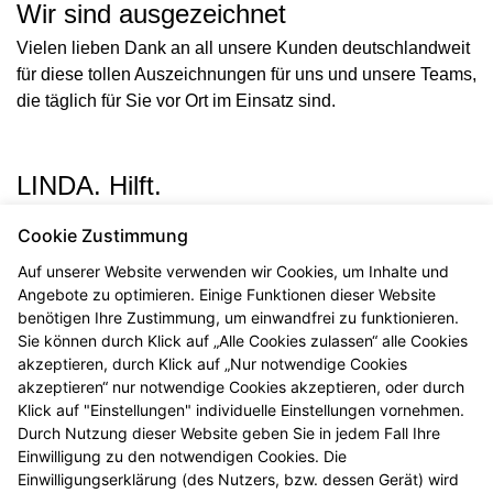
Wir sind ausgezeichnet
Vielen lieben Dank an all unsere Kunden deutschlandweit
für diese tollen Auszeichnungen für uns und unsere Teams,
die täglich für Sie vor Ort im Einsatz sind.
LINDA. Hilft.
LINDA. Hilft.
ist mehr als Sie auf dem Weg Ihres
Cookie Zustimmung
Gesundwerdens oder Gesundbleibens zu begleiten.
Auf unserer Website verwenden wir Cookies, um Inhalte und
LINDA. Hilft.
ist auch unser Engagement für
Angebote zu optimieren. Einige Funktionen dieser Website
Gesundheitsorganisationen, die auf Unterstützung
benötigen Ihre Zustimmung, um einwandfrei zu funktionieren.
angewiesen sind - sowie beispielsweise der
Sie können durch Klick auf „Alle Cookies zulassen“ alle Cookies
Bundesverband Kinderhospiz e. V. Schauen Sie gerne
akzeptieren, durch Klick auf „Nur notwendige Cookies
einmal vorbei.
akzeptieren“ nur notwendige Cookies akzeptieren, oder durch
Klick auf "Einstellungen" individuelle Einstellungen vornehmen.
Durch Nutzung dieser Website geben Sie in jedem Fall Ihre
Einwilligung zu den notwendigen Cookies. Die
Einwilligungserklärung (des Nutzers, bzw. dessen Gerät) wird